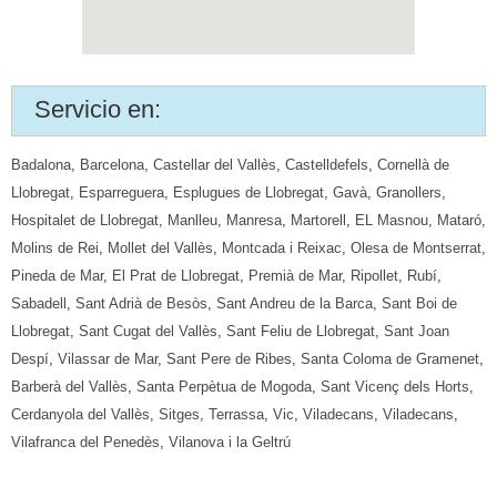
Servicio en:
Badalona
,
Barcelona
,
Castellar del Vallès
,
Castelldefels
,
Cornellà de
Llobregat
,
Esparreguera
,
Esplugues de Llobregat
,
Gavà
,
Granollers
,
Hospitalet de Llobregat
,
Manlleu
,
Manresa
,
Martorell
,
EL Masnou
,
Mataró
,
Molins de Rei
,
Mollet del Vallès
,
Montcada i Reixac
,
Olesa de Montserrat
,
Pineda de Mar
,
El Prat de Llobregat
,
Premià de Mar
,
Ripollet
,
Rubí
,
Sabadell
,
Sant Adrià de Besòs
,
Sant Andreu de la Barca
,
Sant Boi de
Llobregat
,
Sant Cugat del Vallès
,
Sant Feliu de Llobregat
,
Sant Joan
Despí
,
Vilassar de Mar
,
Sant Pere de Ribes
,
Santa Coloma de Gramenet
,
Barberà del Vallès
,
Santa Perpètua de Mogoda
,
Sant Vicenç dels Horts
,
Cerdanyola del Vallès
,
Sitges
,
Terrassa
,
Vic
,
Viladecans
,
Viladecans
,
Vilafranca del Penedès
,
Vilanova i la Geltrú