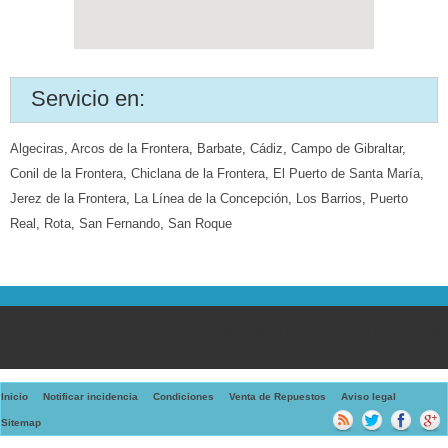
Servicio en:
Algeciras
,
Arcos de la Frontera
,
Barbate
,
Cádiz
,
Campo de Gibraltar
,
Conil de la Frontera
,
Chiclana de la Frontera
,
El Puerto de Santa María
,
Jerez de la Frontera
,
La Línea de la Concepción
,
Los Barrios
,
Puerto
Real
,
Rota
,
San Fernando
,
San Roque
No somos Servicio Técnico oficial de algunas de las marcas aquí expuestas,
estás marcas están indicadas únicamente a título informativo
Inicio
Notificar incidencia
Condiciones
Venta de Repuestos
Aviso legal
Sitemap