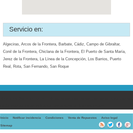
Servicio en:
Algeciras
,
Arcos de la Frontera
,
Barbate
,
Cádiz
,
Campo de Gibraltar
,
Conil de la Frontera
,
Chiclana de la Frontera
,
El Puerto de Santa María
,
Jerez de la Frontera
,
La Línea de la Concepción
,
Los Barrios
,
Puerto
Real
,
Rota
,
San Fernando
,
San Roque
No somos Servicio Técnico oficial de algunas de las marcas aquí expuestas,
estás marcas están indicadas únicamente a título informativo
Inicio
Notificar incidencia
Condiciones
Venta de Repuestos
Aviso legal
Sitemap