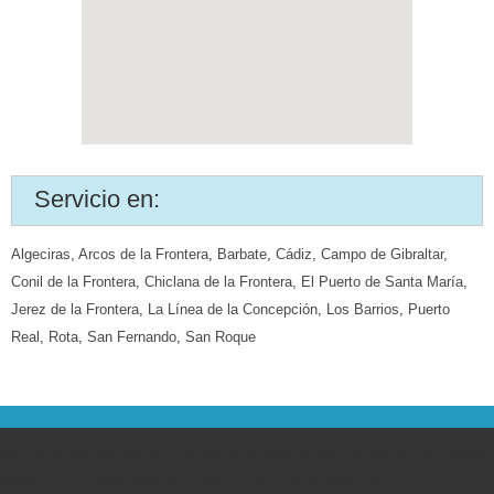
Servicio en:
Algeciras
,
Arcos de la Frontera
,
Barbate
,
Cádiz
,
Campo de Gibraltar
,
Conil de la Frontera
,
Chiclana de la Frontera
,
El Puerto de Santa María
,
Jerez de la Frontera
,
La Línea de la Concepción
,
Los Barrios
,
Puerto
Real
,
Rota
,
San Fernando
,
San Roque
No somos Servicio Técnico oficial de algunas de las marcas aquí expuestas,
estás marcas están indicadas únicamente a título informativo