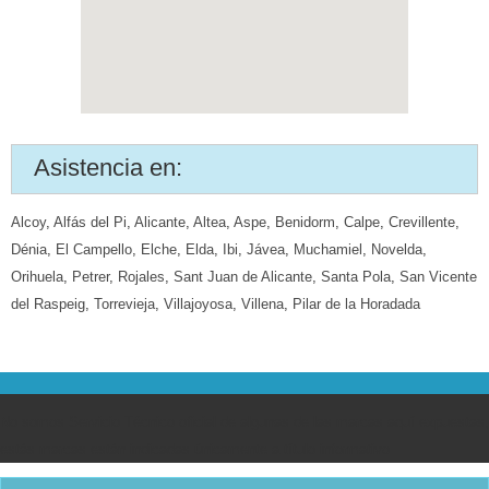
Asistencia en:
Alcoy
,
Alfás del Pi
,
Alicante
,
Altea
,
Aspe
,
Benidorm
,
Calpe
,
Crevillente
,
Dénia
,
El Campello
,
Elche
,
Elda
,
Ibi
,
Jávea
,
Muchamiel
,
Novelda
,
Orihuela
,
Petrer
,
Rojales
,
Sant Juan de Alicante
,
Santa Pola
,
San Vicente
del Raspeig
,
Torrevieja
,
Villajoyosa
,
Villena
,
Pilar de la Horadada
No somos Servicio Técnico oficial de algunas de las marcas aquí expuestas,
estás marcas están indicadas únicamente a título informativo