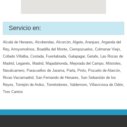
Servicio en:
Alcalá de Henares
,
Alcobendas
,
Alcorcón
,
Algete
,
Aranjuez
,
Arganda del
Rey
,
Arroyomolinos
,
Boadilla del Monte
,
Ciempozuelos
,
Colmenar Viejo
,
Collado Villalba
,
Coslada
,
Fuenlabrada
,
Galapagar
,
Getafe
,
Las Rozas de
Madrid
,
Leganés
,
Madrid
,
Majadahonda
,
Mejorada del Campo
,
Móstoles
,
Navalcarnero
,
Paracuellos de Jarama
,
Parla
,
Pinto
,
Pozuelo de Alarcón
,
Rivas-Vaciamadrid
,
San Fernando de Henares
,
San Sebastián de los
Reyes
,
Torrejón de Ardoz
,
Torrelodones
,
Valdemoro
,
Villaviciosa de Odón
,
Tres Cantos
No somos Servicio Técnico oficial de algunas de las marcas aquí expuestas,