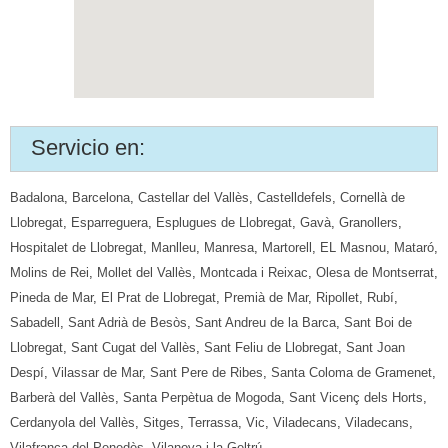
Servicio en:
Badalona
,
Barcelona
,
Castellar del Vallès
,
Castelldefels
,
Cornellà de
Llobregat
,
Esparreguera
,
Esplugues de Llobregat
,
Gavà
,
Granollers
,
Hospitalet de Llobregat
,
Manlleu
,
Manresa
,
Martorell
,
EL Masnou
,
Mataró
,
Molins de Rei
,
Mollet del Vallès
,
Montcada i Reixac
,
Olesa de Montserrat
,
Pineda de Mar
,
El Prat de Llobregat
,
Premià de Mar
,
Ripollet
,
Rubí
,
Sabadell
,
Sant Adrià de Besòs
,
Sant Andreu de la Barca
,
Sant Boi de
Llobregat
,
Sant Cugat del Vallès
,
Sant Feliu de Llobregat
,
Sant Joan
Despí
,
Vilassar de Mar
,
Sant Pere de Ribes
,
Santa Coloma de Gramenet
,
Barberà del Vallès
,
Santa Perpètua de Mogoda
,
Sant Vicenç dels Horts
,
Cerdanyola del Vallès
,
Sitges
,
Terrassa
,
Vic
,
Viladecans
,
Viladecans
,
Vilafranca del Penedès
,
Vilanova i la Geltrú