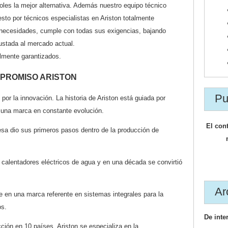
les la mejor alternativa. Además nuestro equipo técnico
sto por técnicos especialistas en Ariston totalmente
 necesidades, cumple con todas sus exigencias, bajando
justada al mercado actual.
lmente garantizados.
PROMISO ARISTON
Pu
or la innovación. La historia de Ariston está guiada por
 una marca en constante evolución.
El con
esa dio sus primeros pasos dentro de la producción de
 calentadores eléctricos de agua y en una década se convirtió
Ar
e en una marca referente en sistemas integrales para la
os.
De inte
ción en 10 países, Ariston se especializa en la