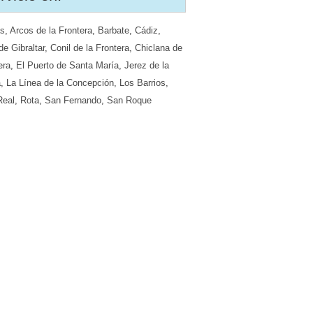
as
,
Arcos de la Frontera
,
Barbate
,
Cádiz
,
e Gibraltar
,
Conil de la Frontera
,
Chiclana de
era
,
El Puerto de Santa María
,
Jerez de la
a
,
La Línea de la Concepción
,
Los Barrios
,
Real
,
Rota
,
San Fernando
,
San Roque