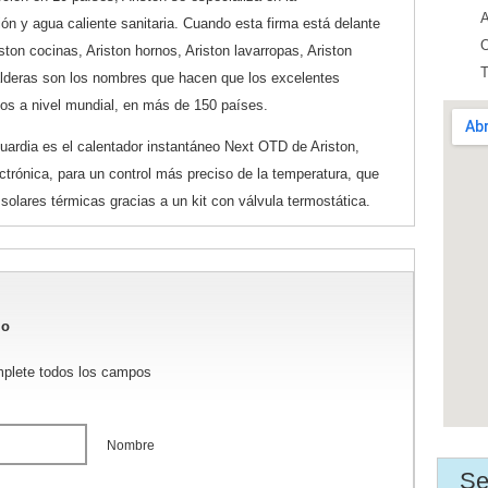
A
ón y agua caliente sanitaria. Cuando esta firma está delante
O
ton cocinas, Ariston hornos, Ariston lavarropas, Ariston
T
 calderas son los nombres que hacen que los excelentes
os a nivel mundial, en más de 150 países.
uardia es el calentador instantáneo Next OTD de Ariston,
trónica, para un control más preciso de la temperatura, que
solares térmicas gracias a un kit con válvula termostática.
io
mplete todos los campos
Nombre
Se