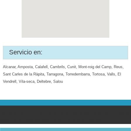
Servicio en:
Alcanar
,
Amposta
,
Calafell
,
Cambrils
,
Cunit
,
Mont-roig del Camp
,
Reus
,
Sant Carles de la Ràpita
,
Tarragona
,
Torredembarra
,
Tortosa
,
Valls
,
El
Vendrell
,
Vila-seca
,
Deltebre
,
Salou
No somos Servicio Técnico oficial de algunas de las marcas aquí expuestas,
estás marcas están indicadas únicamente a título informativo