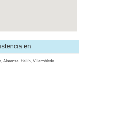
istencia en
e
,
Almansa
,
Hellín
,
Villarrobledo