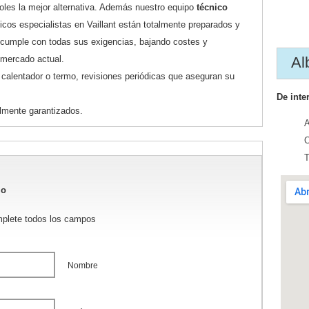
oles la mejor alternativa. Además nuestro equipo
técnico
icos especialistas en Vaillant están totalmente preparados y
 cumple con todas sus exigencias, bajando costes y
l mercado actual.
Al
calentador o termo, revisiones periódicas que aseguran su
De inte
lmente garantizados.
A
O
T
io
mplete todos los campos
Nombre