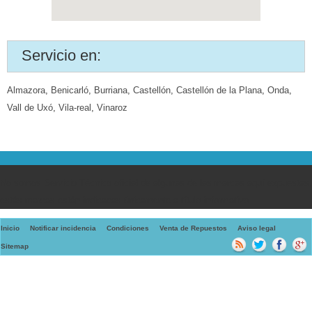
Servicio en:
Almazora
,
Benicarló
,
Burriana
,
Castellón
,
Castellón de la Plana
,
Onda
,
Vall de Uxó
,
Vila-real
,
Vinaroz
No somos Servicio Técnico oficial de algunas de las marcas aquí expuestas,
estás marcas están indicadas únicamente a título informativo
Inicio
Notificar incidencia
Condiciones
Venta de Repuestos
Aviso legal
Sitemap